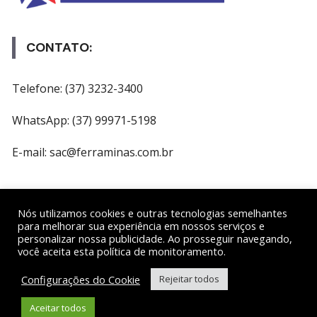
CONTATO:
Telefone: (37) 3232-3400
WhatsApp: (37) 99971-5198
E-mail: sac@ferraminas.com.br
REDES SOCIAIS
Nós utilizamos cookies e outras tecnologias semelhantes
para melhorar sua experiência em nossos serviços e
personalizar nossa publicidade. Ao prosseguir navegando,
você aceita esta política de monitoramento.
Gostar
Configurações do Cookie
Rejeitar todos
Seguir
Aceitar todos