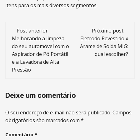
itens para os mais diversos segmentos.
Navegação
Post anterior
Próximo post
de
Melhorando a limpeza
Eletrodo Revestido x
do seu automóvel com o
Arame de Solda MIG:
post
Aspirador de Pó Portátil
qual escolher?
e a Lavadora de Alta
Pressão
Deixe um comentário
O seu endereço de e-mail não será publicado.
Campos
obrigatórios são marcados com
*
Comentário
*