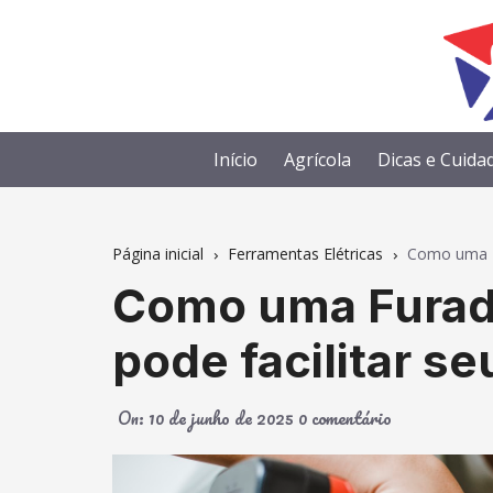
Ir
para
o
conteúdo
Início
Agrícola
Dicas e Cuida
Página inicial
Ferramentas Elétricas
Como uma Fu
Como uma Furade
pode facilitar se
On:
10 de junho de 2025
0 comentário